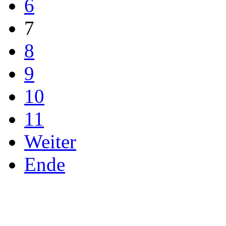
6
7
8
9
10
11
Weiter
Ende